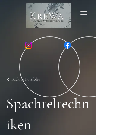
Back to Portfolio
Spachteltechn
iken